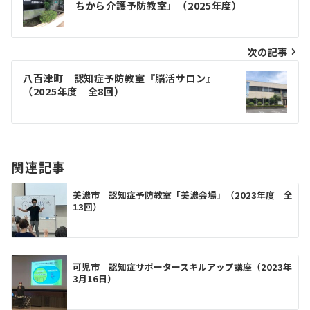
稿
ちから介護予防教室」（2025年度）
ナ
ビ
次の記事
ゲ
八百津町 認知症予防教室『脳活サロン』
（2025年度 全8回）
ー
シ
ョ
関連記事
ン
美濃市 認知症予防教室「美濃会場」（2023年度 全
13回）
可児市 認知症サポータースキルアップ講座（2023年
3月16日）