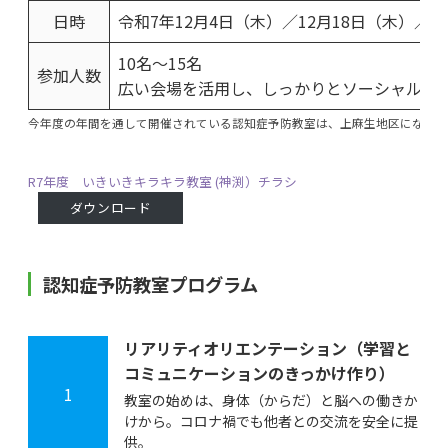
日時
令和7年12月4日（木）／12月18日（木）／令
10名～15名
参加人数
広い会場を活用し、しっかりとソーシャルデ
今年度の年間を通して開催されている認知症予防教室は、上麻生地区になりま
R7年度 いきいきキラキラ教室 (神渕）チラシ
ダウンロード
認知症予防教室プログラム
リアリティオリエンテーション（学習と
コミュニケーションのきっかけ作り）
1
教室の始めは、身体（からだ）と脳への働きか
けから。コロナ禍でも他者との交流を安全に提
供。