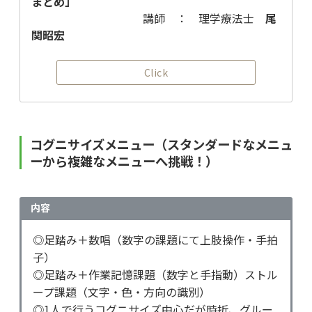
まとめ」
講師 ： 理学療法士
尾
関昭宏
Click
コグニサイズメニュー（スタンダードなメニュ
ーから複雑なメニューへ挑戦！）
内容
◎足踏み＋数唱（数字の課題にて上肢操作・手拍
子）
◎足踏み＋作業記憶課題（数字と手指動）ストル
ープ課題（文字・色・方向の識別）
◎1人で行うコグニサイズ中心だが時折、グルー