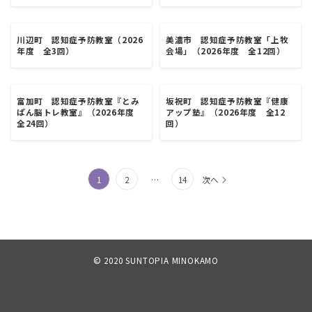
川辺町 認知症予防教室（2026
美濃市 認知症予防教室「上牧
年度 全3回）
会場」（2026年度 全12回）
富加町 認知症予防教室『とみ
坂祝町 認知症予防教室『健康
ぱん脳トレ教室』（2026年度
アップ塾』（2026年度 全12
全24回）
回）
投
1
2
…
14
次へ
稿
ナ
ビ
©️ 2020 SUNTOPIA MINOKAMO
ゲ
ー